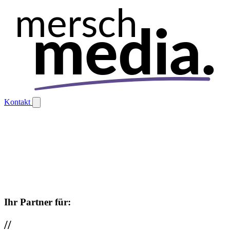
mersch
media.
Kontakt
Ihr Partner für:
//