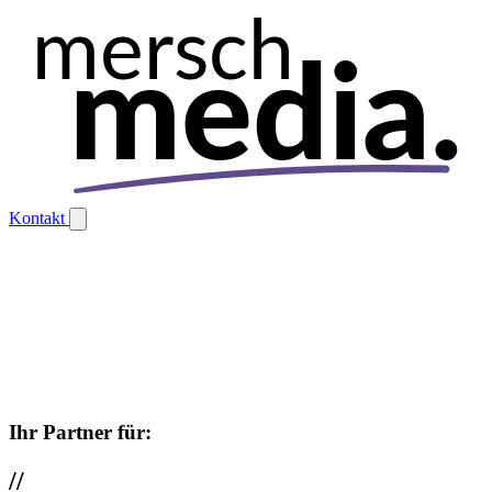
mersch
media.
Kontakt
Ihr Partner für:
//