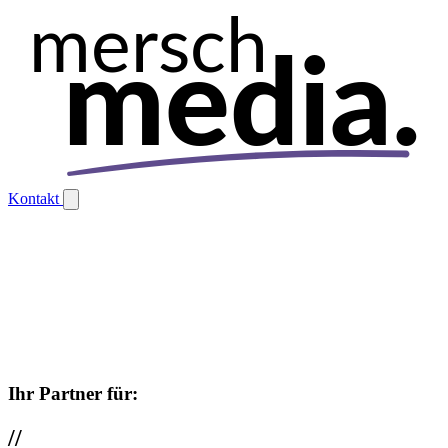
mersch
media.
Kontakt
Ihr Partner für:
//